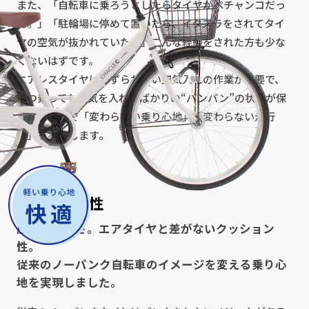
また、「自転車に乗ろうとしたらタイヤがペチャンコだっ
た。」「駐輪場に停めて置いたら、イタズラをされてタイ
ヤの空気が抜かれていた。」こんな経験をされた方も少な
くないはずです。
エアレスタイヤはわずらわしい空気入れの作業が不要で、
いつ乗っても空気を入れたばかりの“パンパン”の状態が保
たれますので「変わらない乗り心地」「変わらない走行
性」を実現します。
快適な走行性
圧倒的な軽さ。エアタイヤと差がないクッション
性。
従来のノーパンク自転車のイメージを変える乗り心
地を実現しました。