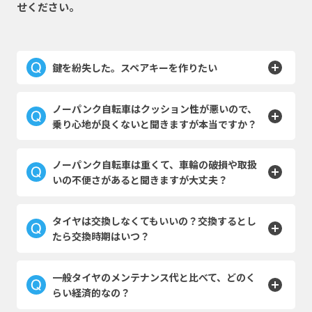
せください。
鍵を紛失した。スペアキーを作りたい
鍵メーカーへご連絡をお願いいたします。
ノーパンク自転車はクッション性が悪いので、
株式会社 ゴリン
https://gorinlock.co.jp/spare-key/
乗り心地が良くないと聞きますが本当ですか？
ご注文の際には『カギNo』が必要となります。
そんなことはありません。CHACLEのエアレスタイヤはク
ノーパンク自転車は重くて、車輪の破損や取扱
ッション性に優れた特殊ポリマー素材を使用しており、ゴ
カギNo.は、キーに刻印されている３桁または４桁の
いの不便さがあると聞きますが大丈夫？
ム製タイヤと変わらない乗り心地を実現しています。
英数字です。
ちなみにこの特殊ポリマー素材は、有名シューズメーカー
CHACLEのエアレスタイヤは従来からある[チューブ+タイ
タイヤは交換しなくてもいいの？交換するとし
のソールやアメリカンフットボールのプロテクターに含ま
ヤ]の2層構造ではなく一体成形なので軽さが違います。リ
たら交換時期はいつ？
れる衝撃吸収材にも使用されている実用性の高い材質で
ムも頑丈なダブルウォールのアルミ製リムを使うことが出
す。
来るので車重も軽く、車体への負荷の低減や取扱いの軽や
一般的なゴム製タイヤと一緒でエアレスタイヤも摩耗しま
一般タイヤのメンテナンス代と比べて、どのく
かさが、従来のノーパンク自転車と全く違うポイントで
す。タイヤの溝がなくなったら交換時期です。
らい経済的なの？
す。
※使用条件や乗車体重によって摩耗の度合いが変わります