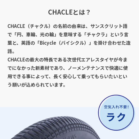
このたび、Webサイトをリニューアルいたしました。
今回のリニューアルでは、CHACLEの特長である「パンクしな
CHACLEとは？
い自転車」をより分かりやすくお伝えするため、
トップページのデザイン刷新や情報構成の見直しを行いまし
CHACLE（チャクル）の名前の由来は、サンスクリット語
た。
で「円、車輪、光の輪」を意味する「チャクラ」という言
また、
・デジタルカタログの導入
葉と、英語の「Bicycle（バイシクル）」を掛け合わせた造
・Q&Aコンテンツの拡充
語。
など、より便利にご利用いただける機能を追加しております。
CHACLEの最大の特長である次世代エアレスタイヤが今ま
今後とも「パンクしない！CHACLE」をどうぞよろしくお願い
でになかった新素材であり、ノーメンテナンスで快適に使
いたします。
用できる事によって、長く安心して乗ってもらいたいとい
う願いが込められています。