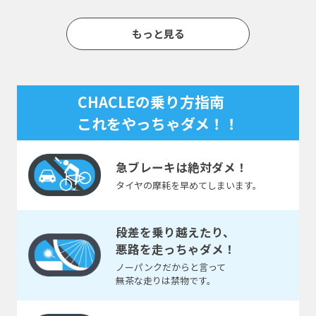
ので、予めご了承下さい。
タイヤ交換やパンク修理の頻度は使用状況や走行環境によ
って異なりますが、CHACLEは一般的な自転車に必要なパ
もっと見る
ンク修理・チューブ交換・空気入れが一切不要なため、そ
れにかかる費用だけでなく、自転車店へ持ち込む時間も抑
えられ、経済的です。「お金」と「貴重な時間」の節約に
つながります。
CHACLEの乗り方指南
CHACLEメンテナンス比較は
こちら＞
これをやっちゃダメ！！
急ブレーキは
絶対ダメ！
タイヤの摩耗を
早めてしまいます。
段差を乗り越えたり、
悪路を走っちゃダメ！
ノーパンクだからと言って
無茶な走りは禁物です。